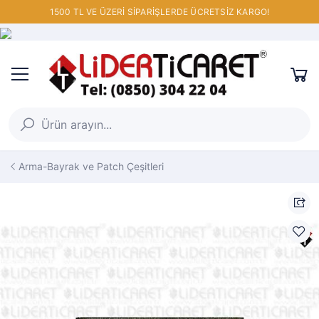
1500 TL VE ÜZERİ SİPARİŞLERDE ÜCRETSİZ KARGO!
Arma-Bayrak ve Patch Çeşitleri