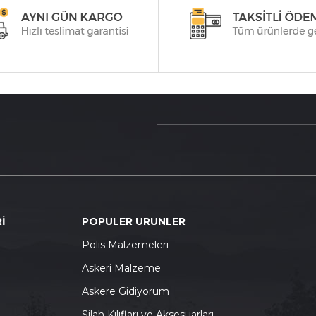
İ
POPULER URUNLER
P
olis Malzemeleri
A
skeri Malzeme
A
skere Gidiyorum
S
ilah Kılıfları ve Aksesuarları