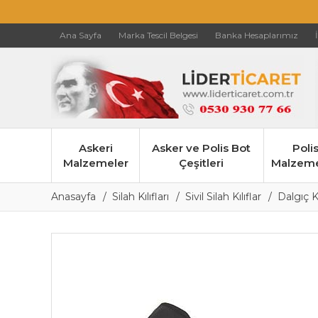
Ana Sayfa
Marka Tescil Belgesi
Banka Hesaplarımız
Askeri
Asker ve Polis Bot
Poli
Malzemeler
Çeşitleri
Malzeme
Anasayfa
Silah Kılıfları
Sivil Silah Kılıflar
Dalgıç K