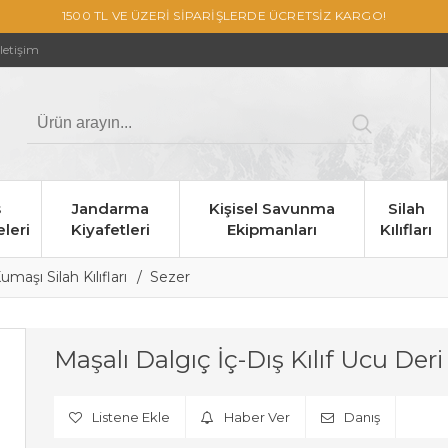
1500 TL VE ÜZERİ SİPARİŞLERDE ÜCRETSİZ KARGO!
İletişim
s
Jandarma
Kişisel Savunma
Silah
leri
Kiyafetleri
Ekipmanları
Kılıfları
umaşı Silah Kılıfları
Sezer
Maşalı Dalgıç İç-Dış Kılıf Ucu Deri
Listene Ekle
Haber Ver
Danış