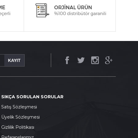
KAYIT
SIKÇA SORULAN SORULAR
S
atış Sözleşmesi
Ü
yelik Sözleşmesi
G
izlilik Politikası
Refaranslarımız