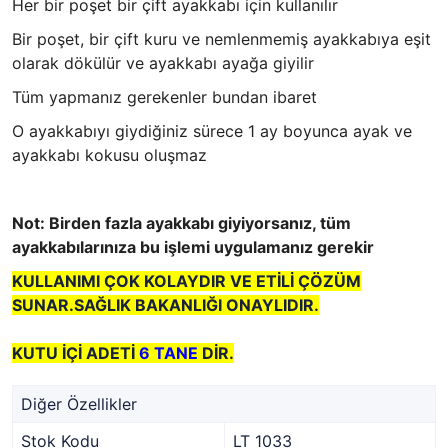
Her bir poşet bir çift ayakkabı için kullanılır
Bir poşet, bir çift kuru ve nemlenmemiş ayakkabıya eşit
olarak dökülür ve ayakkabı ayağa giyilir
Tüm yapmanız gerekenler bundan ibaret
O ayakkabıyı giydiğiniz sürece 1 ay boyunca ayak ve
ayakkabı kokusu oluşmaz
Not: Birden fazla ayakkabı giyiyorsanız, tüm
ayakkabılarınıza bu işlemi uygulamanız gerekir
KULLANIMI ÇOK KOLAYDIR VE ETİLİ ÇÖZÜM
SUNAR.SAĞLIK BAKANLIĞI ONAYLIDIR.
KUTU İÇİ ADETİ
6 TANE
DİR.
Diğer Özellikler
Stok Kodu
LT 1033