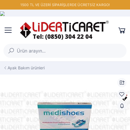
1500 TL VE ÜZERİ SİPARİŞLERDE ÜCRETSİZ KARGO!
Ayak Bakım ürünleri