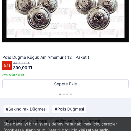
Polis Düğme Küçük Amir/memur ( 12'li Paket )
449,90 TL
%11
399,90 TL
Sepete Ekle
Sakındırak Düğmesi
Polis Düğmesi
Sarı Müdür Düğmesi
Gömlek Polis Düğmesi
Size daha iyi bir alışveriş deneyimi sunabilmek için, çerezler
(cookies) kullanıyoruz. Detaylı bilgi için
kişisel verilerin