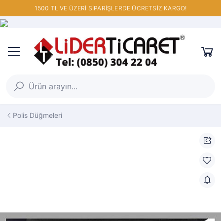
1500 TL VE ÜZERİ SİPARİŞLERDE ÜCRETSİZ KARGO!
Polis Düğmeleri