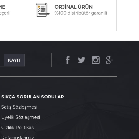
KAYIT
SIKÇA SORULAN SORULAR
S
atış Sözleşmesi
Ü
yelik Sözleşmesi
G
izlilik Politikası
Refaranslarımız