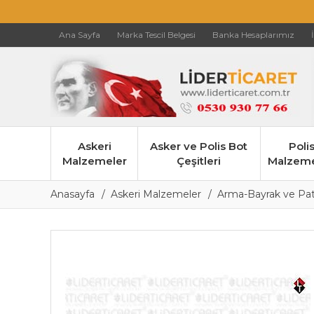
Ana Sayfa
Marka Tescil Belgesi
Banka Hesaplarımız
Askeri
Asker ve Polis Bot
Poli
Malzemeler
Çeşitleri
Malzeme
Anasayfa
Askeri Malzemeler
Arma-Bayrak ve Patc