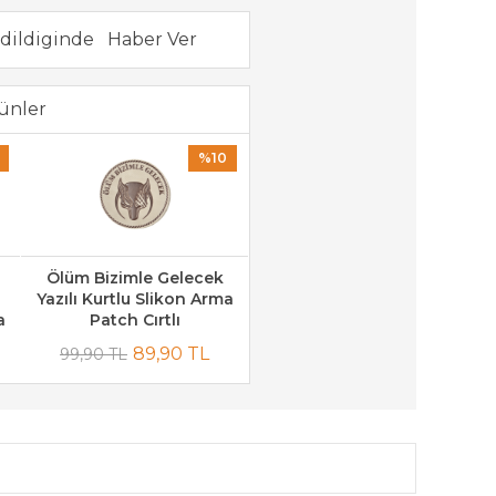
dildiginde
ünler
%10
Ölüm Bizimle Gelecek
Yazılı Kurtlu Slikon Arma
a
Patch Cırtlı
89,90 TL
99,90 TL