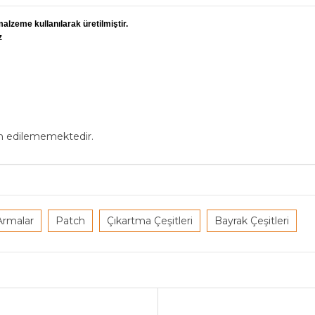
alzeme kullanılarak üretilmiştir.
z
in edilememektedir.
Armalar
Patch
Çıkartma Çeşitleri
Bayrak Çeşitleri