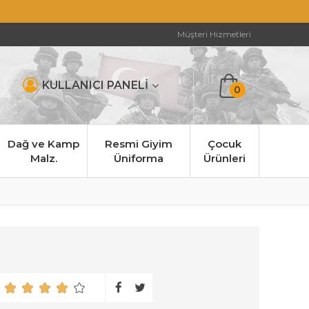
Müşteri Hizmetleri
KULLANICI PANELİ
0
Dağ ve Kamp
Resmi Giyim
Çocuk
Malz.
Üniforma
Ürünleri