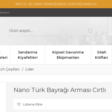
1500 TL VE ÜZERİ SİPARİŞLERDE ÜCRETSİZ KARGO!
İletişim
s
Jandarma
Kişisel Savunma
Silah
leri
Kiyafetleri
Ekipmanları
Kılıfları
h Çeşitleri
Lider
Nano Türk Bayrağı Arması Cırtlı
Listene Ekle