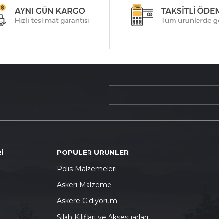
İ
POPULER URUNLER
P
olis Malzemeleri
A
skeri Malzeme
A
skere Gidiyorum
S
ilah Kılıfları ve Aksesuarları