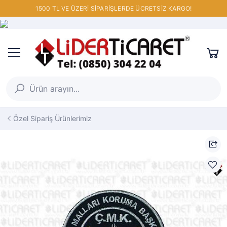
1500 TL VE ÜZERİ SİPARİŞLERDE ÜCRETSİZ KARGO!
Özel Sipariş Ürünlerimiz