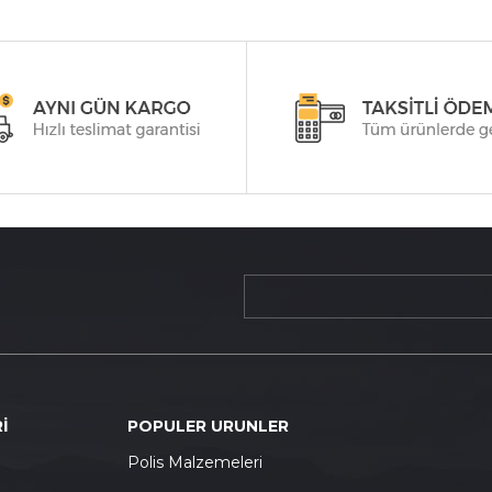
İ
POPULER URUNLER
P
olis Malzemeleri