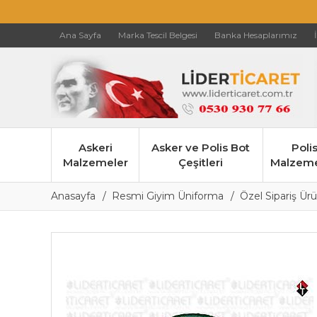
Ana Sayfa
Marka Tescil Belgesi
Banka Hesaplarımız
Askeri
Asker ve Polis Bot
Poli
Malzemeler
Çeşitleri
Malzeme
Anasayfa
Resmi Giyim Üniforma
Özel Sipariş Ür