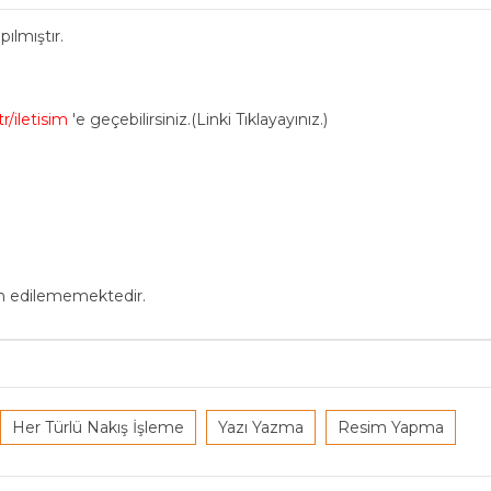
ılmıştır.
r/iletisim
'e geçebilirsiniz.(Linki Tıklayayınız.)
in edilememektedir.
Her Türlü Nakış İşleme
Yazı Yazma
Resim Yapma