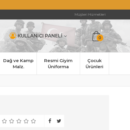
Müşteri Hizmetleri
KULLANICI PANELİ
0
Dağ ve Kamp
Resmi Giyim
Çocuk
Malz.
Üniforma
Ürünleri