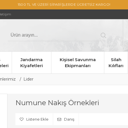
1500 TL VE ÜZERİ SİPARİŞLERDE ÜCRETSİZ KARGO!
İletişim
s
Jandarma
Kişisel Savunma
Silah
leri
Kiyafetleri
Ekipmanları
Kılıfları
ünlerimiz
Lider
Numune Nakış Örnekleri
Listene Ekle
Danış