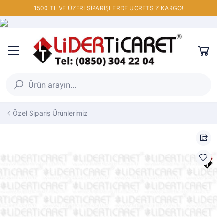
1500 TL VE ÜZERİ SİPARİŞLERDE ÜCRETSİZ KARGO!
Özel Sipariş Ürünlerimiz