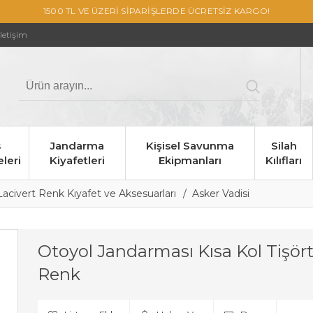
1500 TL VE ÜZERİ SİPARİŞLERDE ÜCRETSİZ KARGO!
İletişim
s
Jandarma
Kişisel Savunma
Silah
leri
Kiyafetleri
Ekipmanları
Kılıfları
acivert Renk Kıyafet ve Aksesuarları
Asker Vadisi
Otoyol Jandarması Kısa Kol Tişört
Renk