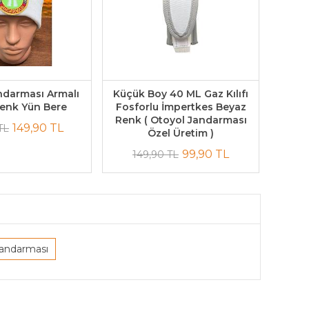
ndarması Armalı
Küçük Boy 40 ML Gaz Kılıfı
enk Yün Bere
Fosforlu İmpertkes Beyaz
Renk ( Otoyol Jandarması
149,90 TL
TL
Özel Üretim )
99,90 TL
149,90 TL
jandarması