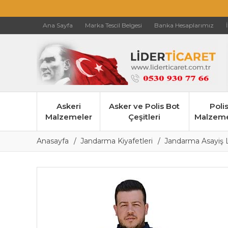
Ana Sayfa
Marka Tescil Belgesi
Banka Hesaplarımız
Askeri
Asker ve Polis Bot
Poli
Malzemeler
Çeşitleri
Malzeme
Anasayfa
Jandarma Kiyafetleri
Jandarma Asayiş L