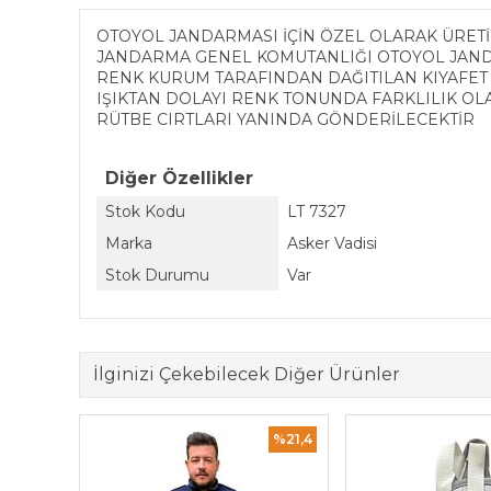
OTOYOL JANDARMASI İÇİN ÖZEL OLARAK ÜRETİ
JANDARMA GENEL KOMUTANLIĞI OTOYOL JAND
RENK KURUM TARAFINDAN DAĞITILAN KIYAFET R
IŞIKTAN DOLAYI RENK TONUNDA FARKLILIK OL
RÜTBE CIRTLARI YANINDA GÖNDERİLECEKTİR
Diğer Özellikler
Stok Kodu
LT 7327
Marka
Asker Vadisi
Stok Durumu
Var
İlginizi Çekebilecek Diğer Ürünler
%13,3
%21,4