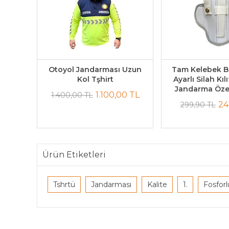
sı
Otoyol Jandarması Uzun
Tam Kelebek B
kları
Kol Tşhirt
Ayarlı Silah Kıl
Jandarma Özel
1.100,00 TL
1.400,00 TL
0 TL
24
299,90 TL
Ürün Etiketleri
Tshrtü
Jandarması
Kalite
1.
Fosforl