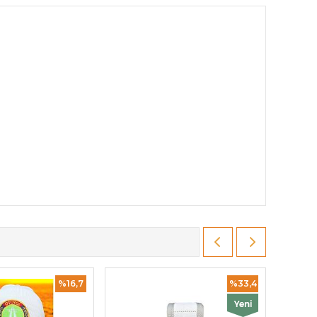
%16,7
%33,4