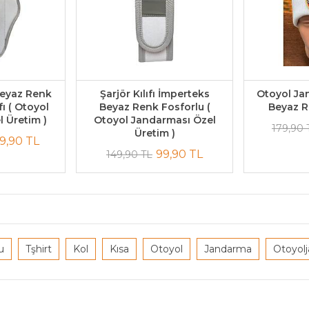
eyaz Renk
Şarjör Kılıfı İmperteks
Otoyol Ja
ıfı ( Otoyol
Beyaz Renk Fosforlu (
Beyaz R
 Üretim )
Otoyol Jandarması Özel
179,90 
Üretim )
9,90 TL
99,90 TL
149,90 TL
u
Tşhirt
Kol
Kısa
Otoyol
Jandarma
Otoyol