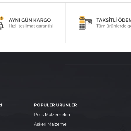
İ
POPULER URUNLER
P
olis Malzemeleri
A
skeri Malzeme