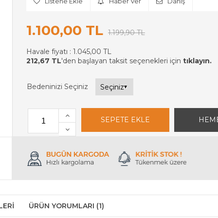
Listene Ekle
Haber Ver
Danış
1.100,00 TL
1.199,90 TL
Havale fiyatı :
1.045,00 TL
212,67 TL
'den başlayan taksit seçenekleri için
tıklayın.
Bedeninizi Seçiniz
LERI
ÜRÜN YORUMLARI (1)