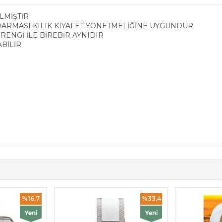
LMİŞTİR
ARMASI KILIK KIYAFET YÖNETMELİĞİNE UYGUNDUR
ENGİ İLE BİREBİR AYNIDIR
ABİLİR
%16,7
%33,4