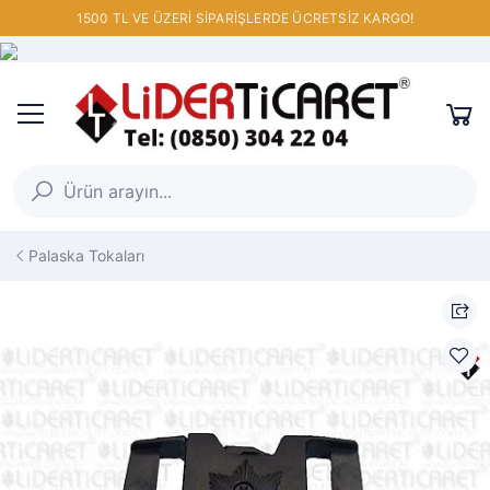
1500 TL VE ÜZERİ SİPARİŞLERDE ÜCRETSİZ KARGO!
Palaska Tokaları