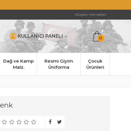
Müşteri Hizmetleri
KULLANICI PANELİ
0
Dağ ve Kamp
Resmi Giyim
Çocuk
Malz.
Üniforma
Ürünleri
Renk