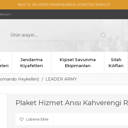
1500 TL VE ÜZERİ SİPARİŞLERDE ÜCRETSİZ KARGO!
İletişim
s
Jandarma
Kişisel Savunma
Silah
leri
Kiyafetleri
Ekipmanları
Kılıfları
Komando Heykelleri)
LEADER ARMY
Plaket Hizmet Anısı Kahverengi 
Listene Ekle