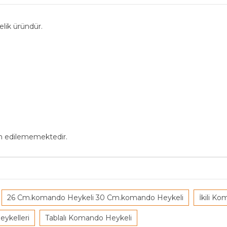
elik üründür.
in edilememektedir.
26 Cm.komando Heykeli 30 Cm.komando Heykeli
İkili K
ykelleri
Tablalı Komando Heykeli