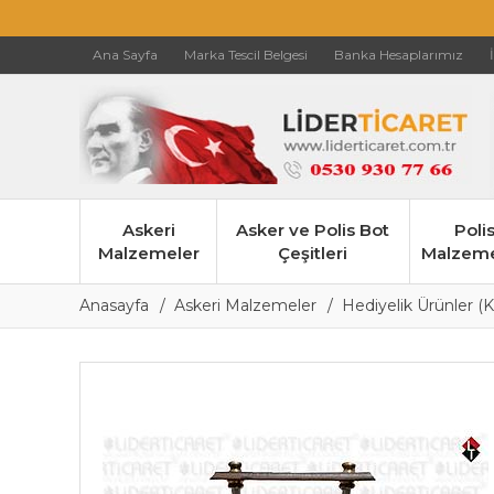
Ana Sayfa
Marka Tescil Belgesi
Banka Hesaplarımız
Askeri
Asker ve Polis Bot
Poli
Malzemeler
Çeşitleri
Malzeme
Anasayfa
Askeri Malzemeler
Hediyelik Ürünler (