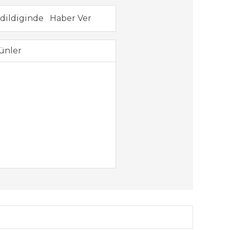
dildiginde
ünler