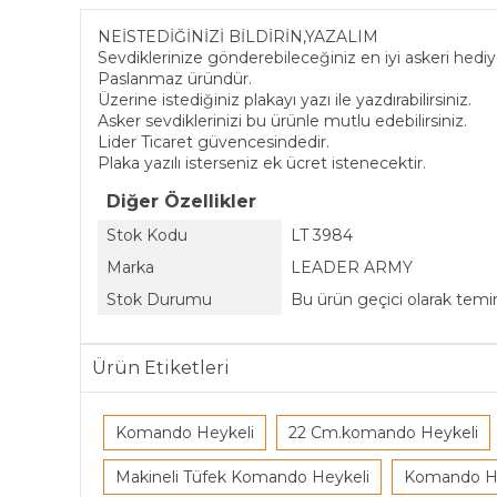
NEİSTEDİĞİNİZİ BİLDİRİN,YAZALIM
Sevdiklerinize gönderebileceğiniz en iyi askeri hediy
Paslanmaz üründür.
Üzerine istediğiniz plakayı yazı ile yazdırabilirsiniz.
Asker sevdiklerinizi bu ürünle mutlu edebilirsiniz.
Lider Ticaret güvencesindedir.
Plaka yazılı isterseniz ek ücret istenecektir.
Diğer Özellikler
Stok Kodu
LT 3984
Marka
LEADER ARMY
Stok Durumu
Bu ürün geçici olarak tem
Ürün Etiketleri
Komando Heykeli
22 Cm.komando Heykeli
Makineli Tüfek Komando Heykeli
Komando He