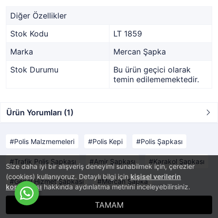
Diğer Özellikler
Stok Kodu
LT 1859
Marka
Mercan Şapka
Stok Durumu
Bu ürün geçici olarak
temin edilememektedir.
Ürün Yorumları (1)
Polis Malzmemeleri
Polis Kepi
Polis Şapkası
Trafik Polis Şapkası
Amir Şapkası
Karakol Şapkası
Size daha iyi bir alışveriş deneyimi sunabilmek için, çerezler
(cookies) kullanıyoruz. Detaylı bilgi için
kişisel verilerin
Genel Hizmet Şapkası
Mercan Şapka
korunması
hakkında aydınlatma metnini inceleyebilirsiniz.
TAMAM
®
PlatinMarket
E-Ticaret Sistemi
İle Hazırlanmıştır.