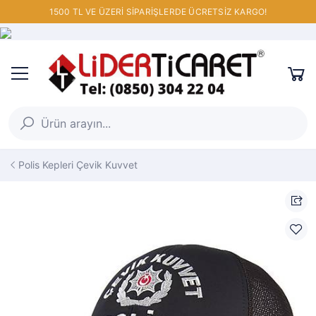
1500 TL VE ÜZERİ SİPARİŞLERDE ÜCRETSİZ KARGO!
Polis Kepleri Çevik Kuvvet