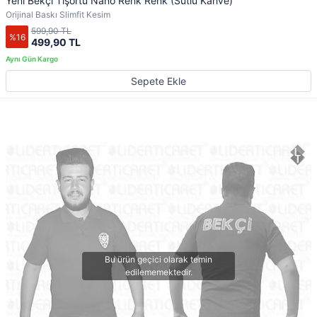
Yeni Bekçi Tişörtü Nano Renk Renk (Sütlü Kahve)
Orijinal Baskı Slimfit Kesim
599,90 TL
%16
499,90 TL
Sepete Ekle