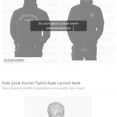
Polis Çevik Kuvvet Tişörtü Kışlık Lacivert Renk
Nakış İşlemeli,Slimfit Kesim,İnterlok Kumaş(İki İplik Polar)