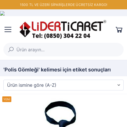
1500 TL VE ÜZERİ SİPARİŞLERDE ÜCRETSİZ KARGO!
'Polis Gömleği' kelimesi için etiket sonuçları