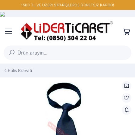
1500 TL VE ÜZERİ SİPARİŞLERDE ÜCRETSİZ KARGO!
Polis Kravatı