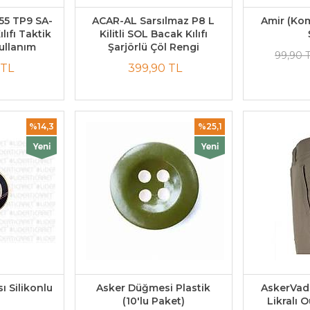
55 TP9 SA-
ACAR-AL Sarsılmaz P8 L
Amir (Ko
lıfı Taktik
Kilitli SOL Bacak Kılıfı
 Kullanım
Şarjörlü Çöl Rengi
99,90 
 TL
399,90 TL
%14,3
%25,1
ı Silikonlu
Asker Düğmesi Plastik
AskerVadi
(10'lu Paket)
Likralı 