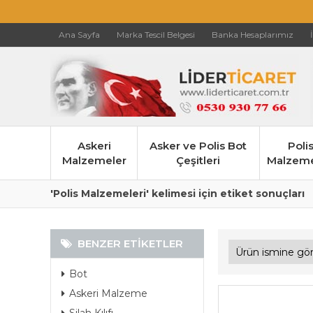
Ana Sayfa
Marka Tescil Belgesi
Banka Hesaplarımız
Askeri
Asker ve Polis Bot
Poli
Malzemeler
Çeşitleri
Malzeme
'Polis Malzemeleri' kelimesi için etiket sonuçları
BENZER ETIKETLER
Bot
Askeri Malzeme