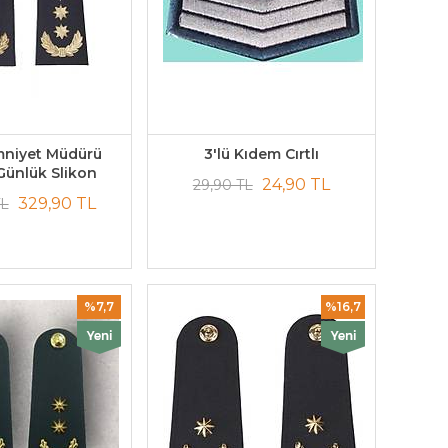
Emniyet Müdürü
3'lü Kıdem Cırtlı
Günlük Slikon
24,90 TL
29,90 TL
329,90 TL
TL
%7,7
%16,7