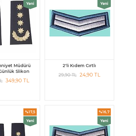
Emniyet Müdürü
2'li Kıdem Cırtlı
Günlük Slikon
24,90 TL
29,90 TL
349,90 TL
TL
%17,5
%16,7