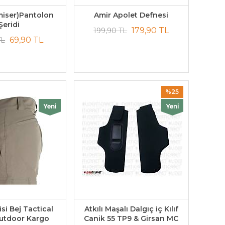
miser)Pantolon
Amir Apolet Defnesi
Şeridi
179,90 TL
199,90 TL
69,90 TL
TL
%25
si Bej Tactical
Atkılı Maşalı Dalgıç iç Kılıf
Outdoor Kargo
Canik 55 TP9 & Girsan MC