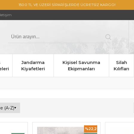
1500 TL VE ÜZERİ SİPARİŞLERDE ÜCRETSİZ KARGO!
İletişim
s
Jandarma
Kişisel Savunma
Silah
leri
Kiyafetleri
Ekipmanları
Kılıfları
%22,2