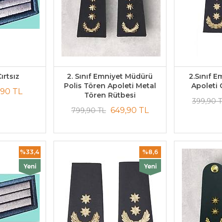
ırtsız
2. Sınıf Emniyet Müdürü
2.Sınıf 
Polis Tören Apoleti Metal
Apoleti 
,90 TL
Tören Rütbesi
399,90 
649,90 TL
799,90 TL
%33,4
%8,6