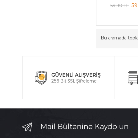
59
69,90 TL
Bu aramada top