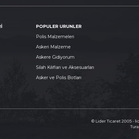
İ
POPULER URUNLER
P
olis Malzemeleri
A
skeri Malzeme
A
skere Gidiyorum
S
ilah Kılıfları ve Aksesuarları
A
sker ve Polis Botları
© Lider Ticaret 2005 - l
Tura