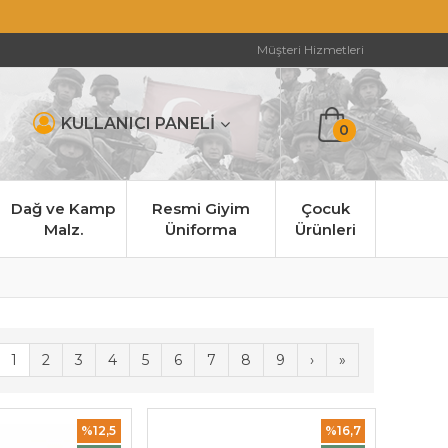
Müşteri Hizmetleri
KULLANICI PANELİ
0
Dağ ve Kamp
Resmi Giyim
Çocuk
Malz.
Üniforma
Ürünleri
1
2
3
4
5
6
7
8
9
›
»
%12,5
%16,7