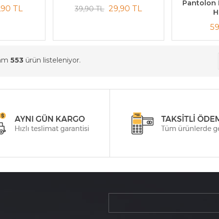
Pantolon
,90 TL
29,90 TL
39,90 TL
H
59
lam
553
ürün listeleniyor.