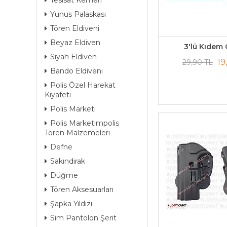
Tesisat Kemeri
Yunus Palaskası
Tören Eldiveni
Beyaz Eldiven
3'lü Kıdem C
Siyah Eldiven
19
29,90 TL
Bando Eldiveni
Polis Özel Harekat
Kiyafeti
Polis Marketi
Polis Marketimpolis
Tören Malzemeleri
Defne
Sakındırak
Düğme
Tören Aksesuarları
Şapka Yıldızı
Sim Pantolon Şerit