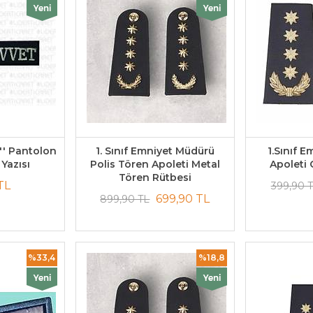
'' Pantolon
1. Sınıf Emniyet Müdürü
1.Sınıf 
Yazısı
Polis Tören Apoleti Metal
Apoleti 
Tören Rütbesi
TL
399,90 
699,90 TL
899,90 TL
%33,4
%18,8