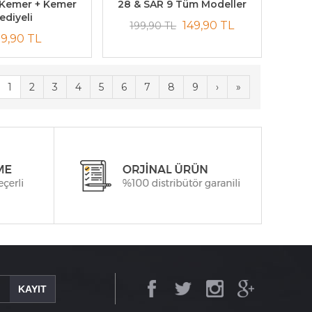
 Kemer + Kemer
28 & SAR 9 Tüm Modeller
ediyeli
149,90 TL
199,90 TL
9,90 TL
1
2
3
4
5
6
7
8
9
›
»
KAYIT