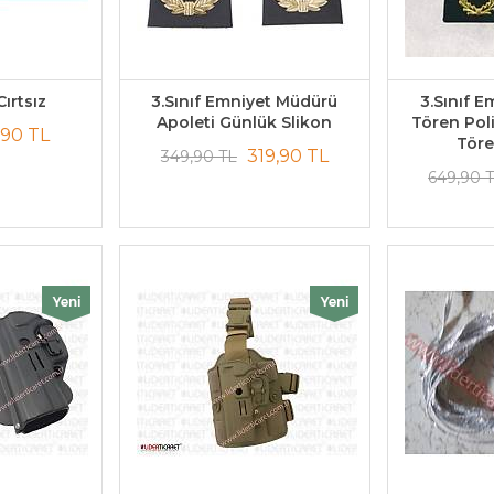
ırtsız
3.Sınıf Emniyet Müdürü
3.Sınıf 
Apoleti Günlük Slikon
Tören Poli
,90 TL
Töre
319,90 TL
349,90 TL
649,90 