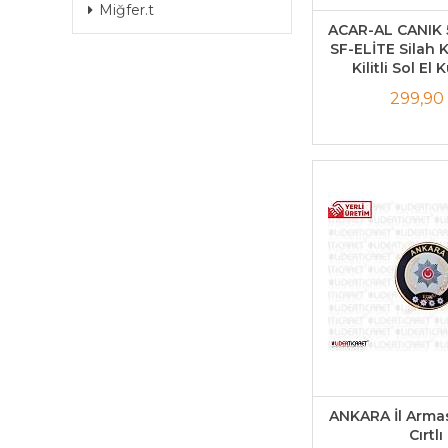
Miğfer.t
ACAR-AL CANIK 
SF-ELİTE Silah Kı
Kilitli Sol El
299,90
ANKARA İl Armas
Cırtlı