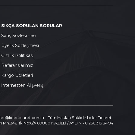
SIKÇA SORULAN SORULAR
S
atış Sözleşmesi
Ü
yelik Sözleşmesi
G
izlilik Politikası
Refaranslarımız
K
argo Ücretleri
İnternetten Alışveriş
ider@liderticaret.com.tr - Tüm Hakları Saklıdır Lider Ticaret.
n Mh.348 sk.No:6/A 09800 NAZİLLİ / AYDIN - 0.256.315 34 94