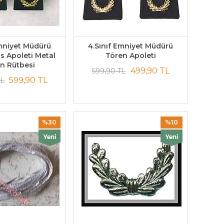
Emniyet Müdürü
4.Sınıf Emniyet Müdürü
s Apoleti Metal
Tören Apoleti
n Rütbesi
499,90 TL
599,90 TL
599,90 TL
TL
%30
%10