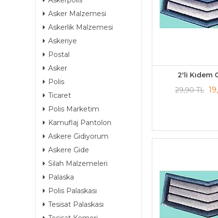
Askerpolis
Asker Malzemesi
Askerlik Malzemesi
Askeriye
Postal
Asker
2'li Kıdem C
Polis
19
29,90 TL
Ticaret
Polis Marketim
Kamuflaj Pantolon
Askere Gidiyorum
Askere Gide
Silah Malzemeleri
Palaska
Polis Palaskası
Tesisat Palaskası