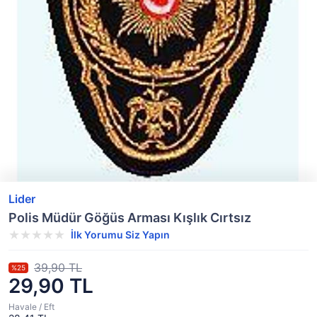
Lider
Polis Müdür Göğüs Arması Kışlık Cırtsız
İlk Yorumu Siz Yapın
39,90 TL
%25
29,90 TL
Havale / Eft