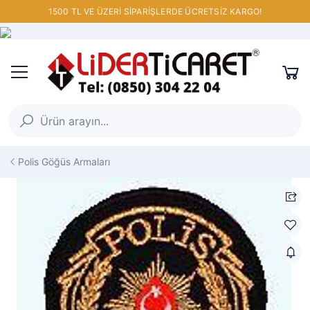
1500 TL VE ÜZERİ SİPARİŞLERDE ÜCRETSİZ KARGO!
Polis Göğüs Armaları