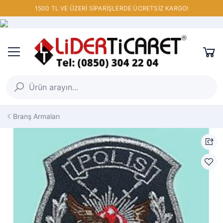
1500 TL VE ÜZERİ SİPARİŞLERDE ÜCRETSİZ KARGO!
Branş Armaları