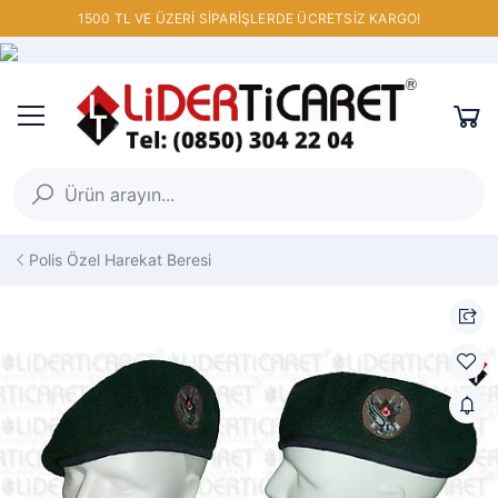
1500 TL VE ÜZERİ SİPARİŞLERDE ÜCRETSİZ KARGO!
Polis Özel Harekat Beresi