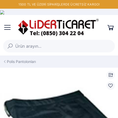
1500 TL VE ÜZERİ SİPARİŞLERDE ÜCRETSİZ KARGO!
Polis Pantolonları