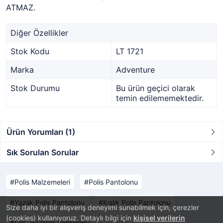
ATMAZ.
Diğer Özellikler
Stok Kodu
LT 1721
Marka
Adventure
Stok Durumu
Bu ürün geçici olarak
temin edilememektedir.
Ürün Yorumları (1)
Sık Sorulan Sorular
Polis Malzemeleri
Polis Pantolonu
Yazlık Polis Pantolonu
Kışlık Polis Pantolonu
Size daha iyi bir alışveriş deneyimi sunabilmek için, çerezler
(cookies) kullanıyoruz. Detaylı bilgi için
kişisel verilerin
Laciver Polis Pantolonu