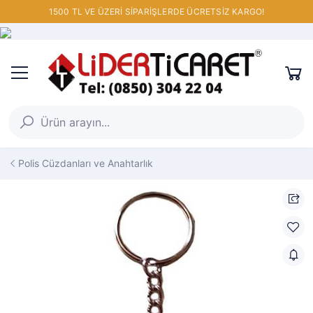
1500 TL VE ÜZERİ SİPARİŞLERDE ÜCRETSİZ KARGO!
Polis Cüzdanları ve Anahtarlık