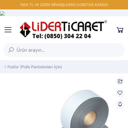
1500 TL VE ÜZERİ SİPARİŞLERDE ÜCRETSİZ KARGO!
Fosfor (Polis Pantolonları İçin)