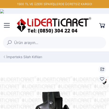
1500 TL VE ÜZERİ SİPARİŞLERDE ÜCRETSİZ KARGO!
İmperteks Silah Kılfıları