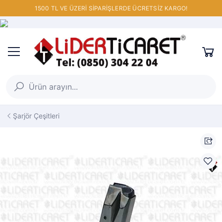
1500 TL VE ÜZERİ SİPARİŞLERDE ÜCRETSİZ KARGO!
Şarjör Çeşitleri