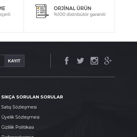
KAYIT
SIKÇA SORULAN SORULAR
S
atış Sözleşmesi
Ü
yelik Sözleşmesi
G
izlilik Politikası