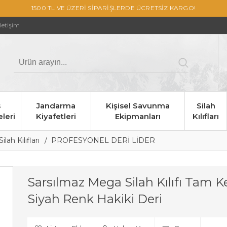
1500 TL VE ÜZERİ SİPARİŞLERDE ÜCRETSİZ KARGO!
İletişim
s
Jandarma
Kişisel Savunma
Silah
leri
Kiyafetleri
Ekipmanları
Kılıfları
ilah Kılıfları
PROFESYONEL DERİ LİDER
Sarsılmaz Mega Silah Kılıfı Tam K
Siyah Renk Hakiki Deri