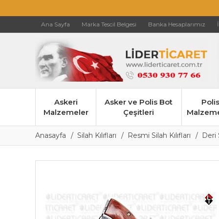
Ana Sayfa
Marka Tescil Belgesi
Banka Hesaplarımız
Askeri
Asker ve Polis Bot
Poli
Malzemeler
Çeşitleri
Malzeme
Anasayfa
Silah Kılıfları
Resmi Silah Kılıfları
Deri S