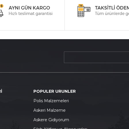
İ
POPULER URUNLER
P
olis Malzemeleri
A
skeri Malzeme
A
skere Gidiyorum