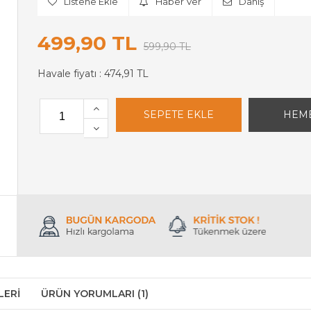
Listene Ekle
Haber Ver
Danış
499,90 TL
599,90 TL
Havale fiyatı :
474,91 TL
LERI
ÜRÜN YORUMLARI (1)