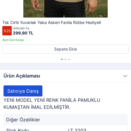
Tsk Cırtlı Yuvarlak Yaka Askeri Fanila Rütbe Hediyeli
399,90 TL
%25
299,90 TL
Sepete Ekle
Ürün Açıklaması
Satıcıya Danış
YENİ MODEL YENİ RENK FANİLA PAMUKLU
KUMAŞTAN İMAL EDİLMİŞTİR.
Diğer Özellikler
Stok Kodu
LT 3203