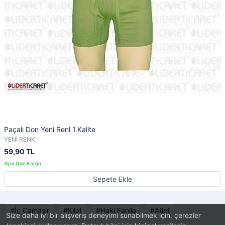
Paçalı Don Yeni Renl 1.Kalite
YENİ RENK
59,90 TL
Sepete Ekle
İç Çamaşır
Kilot
Haki Fanila
Atlet
Size daha iyi bir alışveriş deneyimi sunabilmek için, çerezler