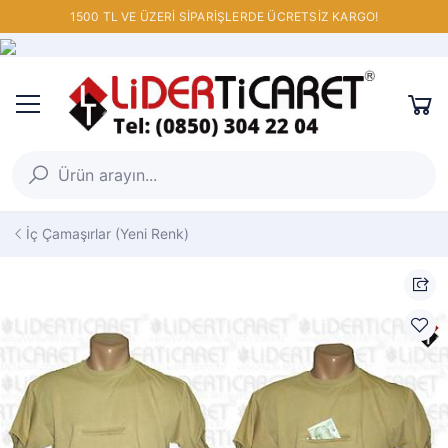
1500 TL VE ÜZERİ SİPARİŞLERDE ÜCRETSİZ KARGO!
İç Çamaşırlar (Yeni Renk)