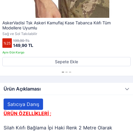
AskerVadisi Tsk Askeri Kamuflaj Kase Tabanca Kılıfı Tüm
Modellere Uyumlu
Sağ ve Sol Takılabilir
199,90 TL
%25
149,90 TL
Sepete Ekle
Ürün Açıklaması
Satıcıya Danış
ÜRÜN ÖZELLİKLERİ ;
Silah Kılıfı Bağlama İpi Haki Renk 2 Metre Olarak