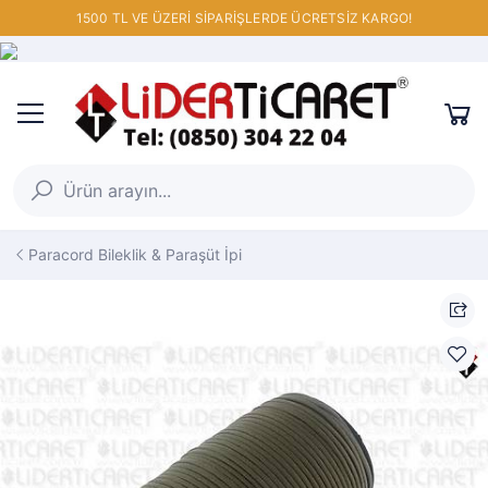
1500 TL VE ÜZERİ SİPARİŞLERDE ÜCRETSİZ KARGO!
Paracord Bileklik & Paraşüt İpi