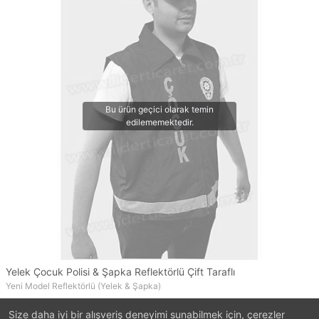
Yelek Çocuk Polisi & Şapka Reflektörlü Çift Taraflı
Yeni Model Reflektörlü (Yelek & Şapka)
Size daha iyi bir alışveriş deneyimi sunabilmek için, çerezler