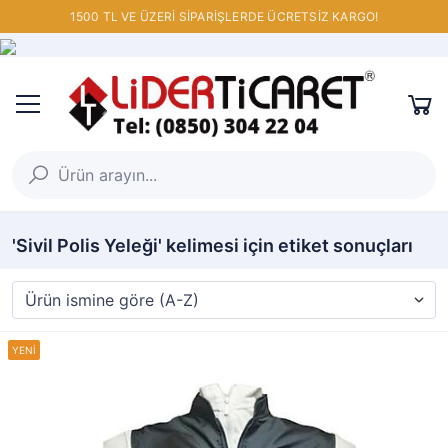
1500 TL VE ÜZERİ SİPARİŞLERDE ÜCRETSİZ KARGO!
'Sivil Polis Yeleği' kelimesi için etiket sonuçları