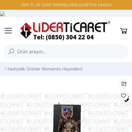
1500 TL VE ÜZERİ SİPARİŞLERDE ÜCRETSİZ KARGO!
Hediyelik Ürünler (Komando Heykelleri)