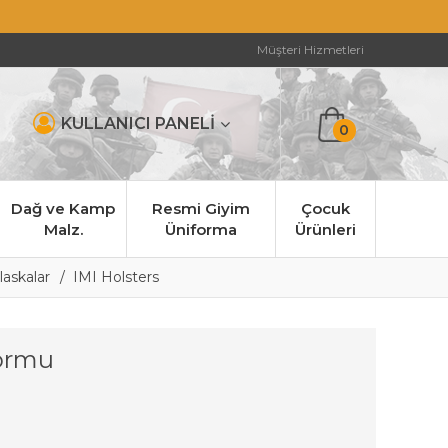
Müşteri Hizmetleri
KULLANICI PANELİ
0
Dağ ve Kamp
Resmi Giyim
Çocuk
Malz.
Üniforma
Ürünleri
laskalar
IMI Holsters
formu