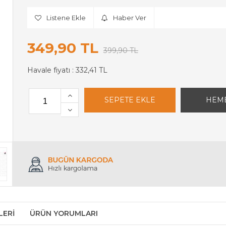
Listene Ekle
Haber Ver
349,90 TL
399,90 TL
Havale fiyatı :
332,41 TL
LERI
ÜRÜN YORUMLARI