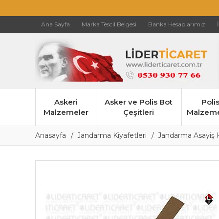
Ana Sayfa
Marka Tescil Belgesi
Banka Hesaplarımız
Askeri
Asker ve Polis Bot
Poli
Malzemeler
Çeşitleri
Malzeme
Anasayfa
Jandarma Kiyafetleri
Jandarma Asayiş K