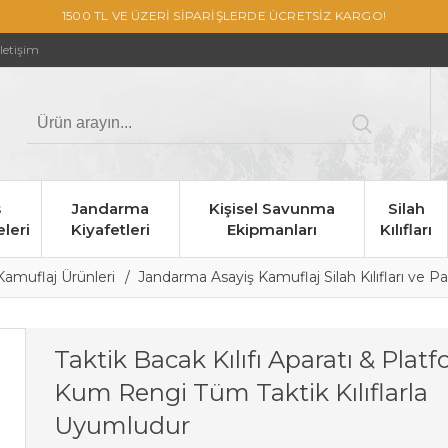
1500 TL VE ÜZERİ SİPARİŞLERDE ÜCRETSİZ KARGO!
İletişim
s
Jandarma
Kişisel Savunma
Silah
leri
Kiyafetleri
Ekipmanları
Kılıfları
amuflaj Ürünleri
Jandarma Asayiş Kamuflaj Silah Kılıfları ve Pa
Taktik Bacak Kılıfı Aparatı & Plat
Kum Rengi Tüm Taktik Kılıflarla
Uyumludur