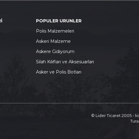
İ
POPULER URUNLER
P
olis Malzemeleri
A
skeri Malzeme
A
skere Gidiyorum
S
ilah Kılıfları ve Aksesuarları
A
sker ve Polis Botları
© Lider Ticaret 2005 - l
Tura