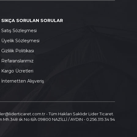
SIKÇA SORULAN SORULAR
S
atış Sözleşmesi
Ü
yelik Sözleşmesi
G
izlilik Politikası
Refaranslarımız
K
argo Ücretleri
İnternetten Alışveriş
ider@liderticaret.com.tr - Tüm Hakları Saklıdır Lider Ticaret.
n Mh.348 sk.No:6/A 09800 NAZİLLİ / AYDIN - 0.256.315 34 94