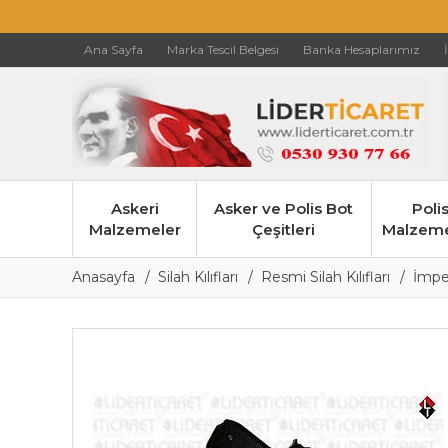
Ana Sayfa
Marka Tescil Belgesi
Banka Hesaplarımız
Askeri
Asker ve Polis Bot
Poli
Malzemeler
Çeşitleri
Malzeme
Anasayfa
Silah Kılıfları
Resmi Silah Kılıfları
İmper