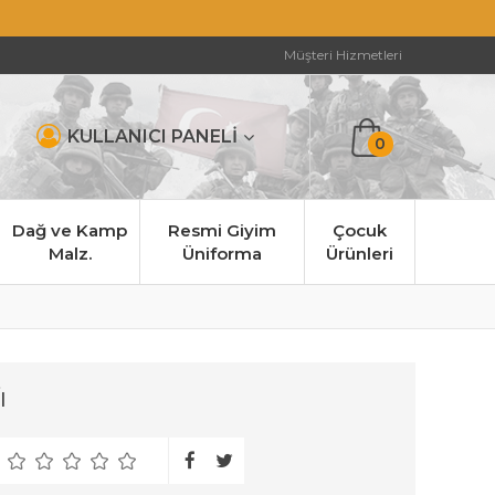
Müşteri Hizmetleri
KULLANICI PANELİ
0
Dağ ve Kamp
Resmi Giyim
Çocuk
Malz.
Üniforma
Ürünleri
ı