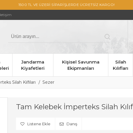
1500 TL VE ÜZERİ SİPARİŞLERDE ÜCRETSİZ KARGO!
İletişim
s
Jandarma
Kişisel Savunma
Silah
leri
Kiyafetleri
Ekipmanları
Kılıfları
teks Silah Kılfıları
Sezer
Tam Kelebek İmperteks Silah Kılıf
Listene Ekle
Danış