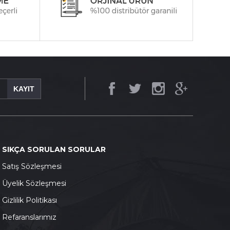
KAYIT
SIKÇA SORULAN SORULAR
S
atış Sözleşmesi
Ü
yelik Sözleşmesi
G
izlilik Politikası
Refaranslarımız