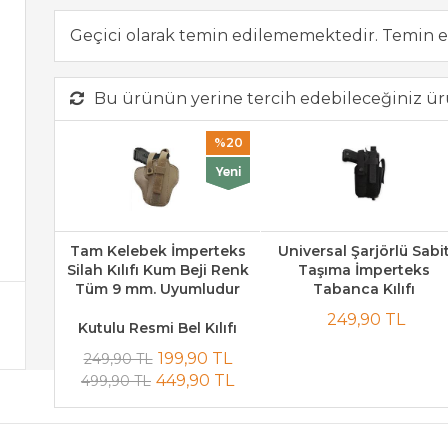
Geçici olarak temin edilememektedir. Temin e
Bu ürünün yerine tercih edebileceğiniz ür
%20
Tam Kelebek İmperteks
Universal Şarjörlü Sabi
Silah Kılıfı Kum Beji Renk
Taşıma İmperteks
Tüm 9 mm. Uyumludur
Tabanca Kılıfı
249,90 TL
Kutulu Resmi Bel Kılıfı
199,90 TL
249,90 TL
449,90 TL
499,90 TL