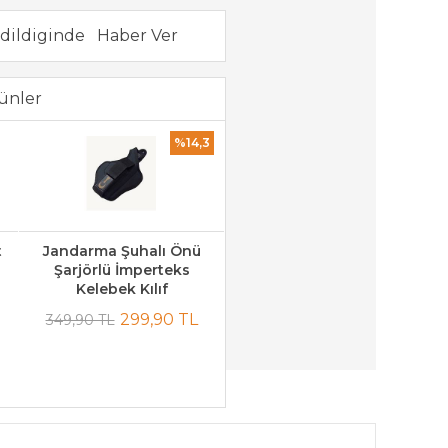
dildiginde
ünler
%14,3
t
Jandarma Şuhalı Önü
Şarjörlü İmperteks
Kelebek Kılıf
299,90 TL
349,90 TL