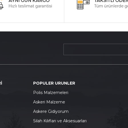
İ
POPULER URUNLER
P
olis Malzemeleri
A
skeri Malzeme
A
skere Gidiyorum
S
ilah Kılıfları ve Aksesuarları