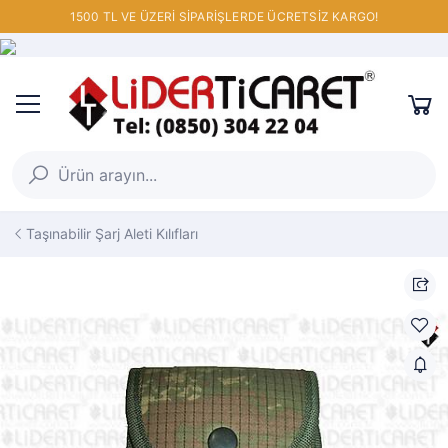
1500 TL VE ÜZERİ SİPARİŞLERDE ÜCRETSİZ KARGO!
Taşınabilir Şarj Aleti Kılıfları