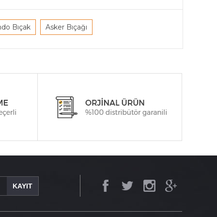
do Bıçak
Asker Bıçağı
KAYIT