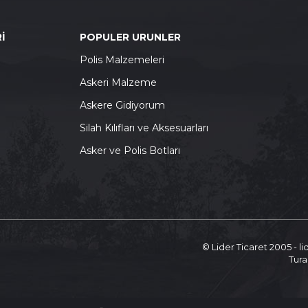
İ
POPULER URUNLER
P
olis Malzemeleri
A
skeri Malzeme
A
skere Gidiyorum
S
ilah Kılıfları ve Aksesuarları
A
sker ve Polis Botları
© Lider Ticaret 2005 - l
Tura