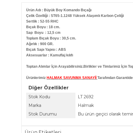
Ürün Adı : Büyük Boy Komando Bıçağı
Çelik Özelliği : ST65-1.1248 Yüksek Alaşımlı Karbon Çeliği
Sertlik : 52-55 RHC
Bıçak Boyu : 18 cm.
Sap Boyu : 12,5 cm
Toplam Bıçak Boyu : 30,5 cm.
Ağırlık : 900 GR.
Bıçak Sapı Yapısı : ABS
Aksesuarlar : Kamuflaj kılıfı
Toptan Alımlar İçin Arayabilirsiniz.Birlikler ve Timlarimiz İçin To
Ürünlerimiz
HALMAK SAVUNMA SANAYİİ
Tarafından Garantided
Diğer Özellikler
Stok Kodu
LT 2692
Marka
Halmak
Stok Durumu
Bu ürün geçici olarak tem
Ürün Etiketleri