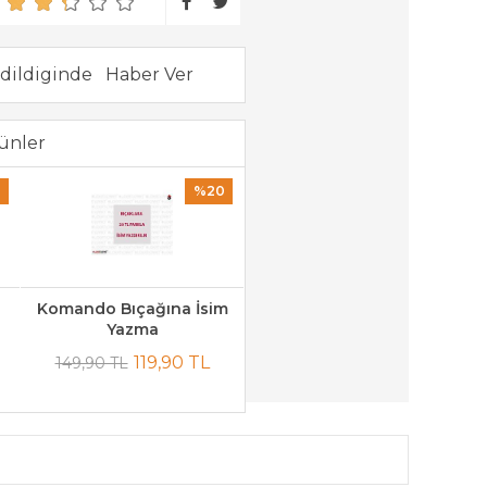
dildiginde
ünler
%20
Komando Bıçağına İsim
Yazma
119,90 TL
149,90 TL