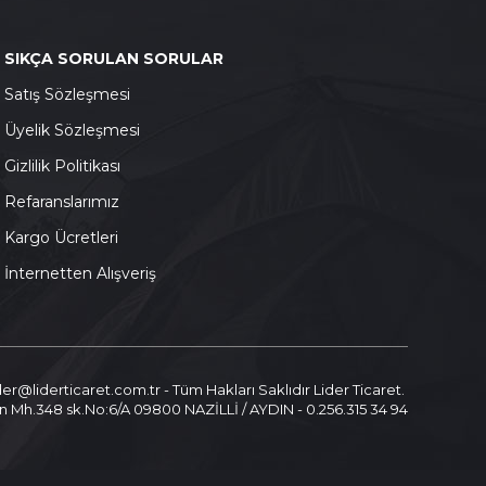
SIKÇA SORULAN SORULAR
S
atış Sözleşmesi
Ü
yelik Sözleşmesi
G
izlilik Politikası
Refaranslarımız
K
argo Ücretleri
İnternetten Alışveriş
ider@liderticaret.com.tr - Tüm Hakları Saklıdır Lider Ticaret.
n Mh.348 sk.No:6/A 09800 NAZİLLİ / AYDIN - 0.256.315 34 94