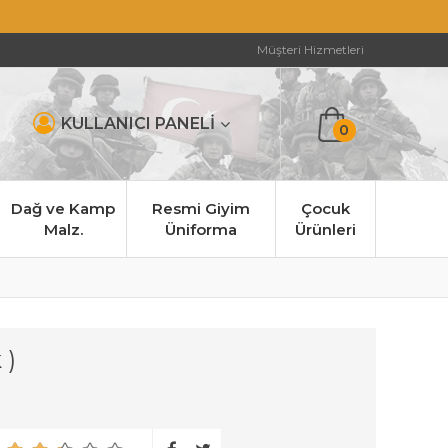
Müşteri Hizmetleri
KULLANICI PANELİ
0
Dağ ve Kamp
Resmi Giyim
Çocuk
Malz.
Üniforma
Ürünleri
 )