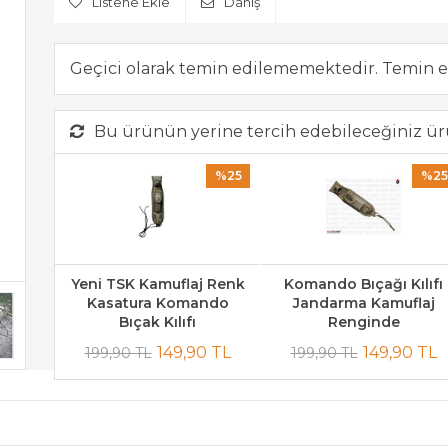
Listene Ekle
Danış
Geçici olarak temin edilememektedir. Temin e
Bu ürünün yerine tercih edebileceğiniz ür
%25
%25
Yeni TSK Kamuflaj Renk
Komando Bıçağı Kılıfı
Kasatura Komando
Jandarma Kamuflaj
Bıçak Kılıfı
Renginde
149,90 TL
149,90 TL
199,90 TL
199,90 TL