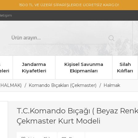
1500 TL VE ÜZERİ SİPARİŞLERDE ÜCRETSİZ KARGO!
İletişim
s
Jandarma
Kişisel Savunma
Silah
leri
Kiyafetleri
Ekipmanları
Kılıfları
 (HALMAK)
Komando Bıçakları (Çekmaster)
Halmak
T.C.Komando Bıçağı ( Beyaz Renk
Çekmaster Kurt Modeli