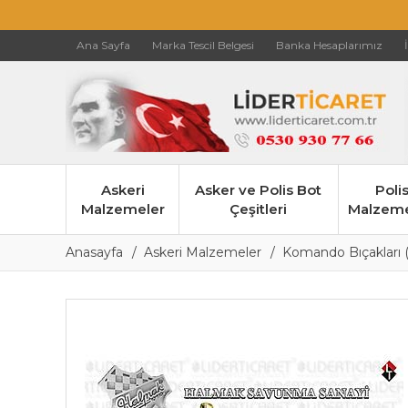
Ana Sayfa
Marka Tescil Belgesi
Banka Hesaplarımız
Askeri
Asker ve Polis Bot
Poli
Malzemeler
Çeşitleri
Malzeme
Anasayfa
Askeri Malzemeler
Komando Bıçakları