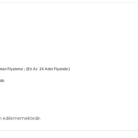
ptan Fiyatımız ; (En Az 24 Adet Fiyatıdır.)
ir.
in edilememektedir.