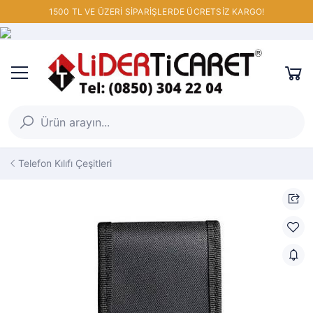
1500 TL VE ÜZERİ SİPARİŞLERDE ÜCRETSİZ KARGO!
Telefon Kılıfı Çeşitleri