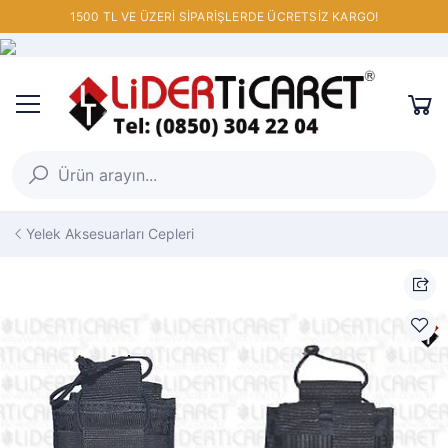
1500 TL VE ÜZERİ SİPARİŞLERDE ÜCRETSİZ KARGO!
Yelek Aksesuarları Cepleri