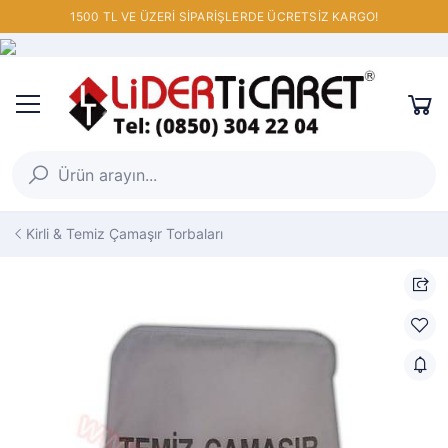
1500 TL VE ÜZERİ SİPARİŞLERDE ÜCRETSİZ KARGO!
Kirli & Temiz Çamaşır Torbaları