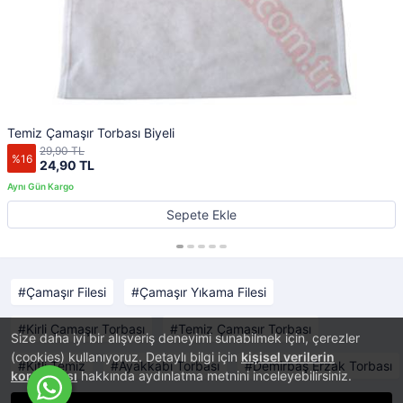
Temiz Çamaşır Torbası Biyeli
29,90 TL
%16
24,90 TL
Sepete Ekle
Çamaşır Filesi
Çamaşır Yıkama Filesi
Kirli Çamaşır Torbası
Temiz Çamaşır Torbası
Size daha iyi bir alışveriş deneyimi sunabilmek için, çerezler
(cookies) kullanıyoruz. Detaylı bilgi için
kişisel verilerin
Kitli Temiz
Ayakkabı Torbası
Demirbaş Erzak Torbası
korunması
hakkında aydınlatma metnini inceleyebilirsiniz.