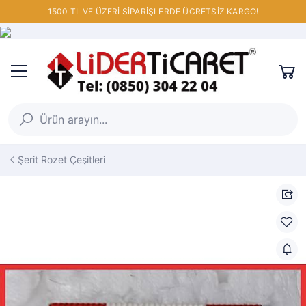
1500 TL VE ÜZERİ SİPARİŞLERDE ÜCRETSİZ KARGO!
Şerit Rozet Çeşitleri