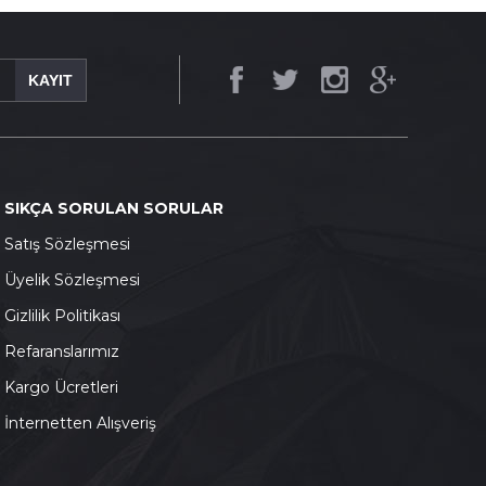
KAYIT
SIKÇA SORULAN SORULAR
S
atış Sözleşmesi
Ü
yelik Sözleşmesi
G
izlilik Politikası
Refaranslarımız
K
argo Ücretleri
İnternetten Alışveriş