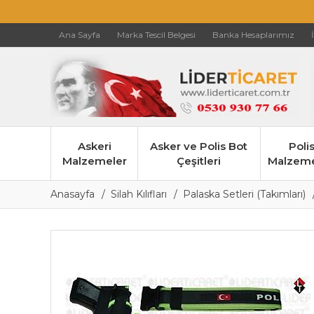
Ana Sayfa
Marka Tescil Belgesi
Banka Hesaplarımız
Askeri
Asker ve Polis Bot
Poli
Malzemeler
Çeşitleri
Malzeme
Anasayfa
Silah Kılıfları
Palaska Setleri (Takımları)