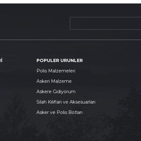
İ
POPULER URUNLER
P
olis Malzemeleri
A
skeri Malzeme
A
skere Gidiyorum
S
ilah Kılıfları ve Aksesuarları
A
sker ve Polis Botları