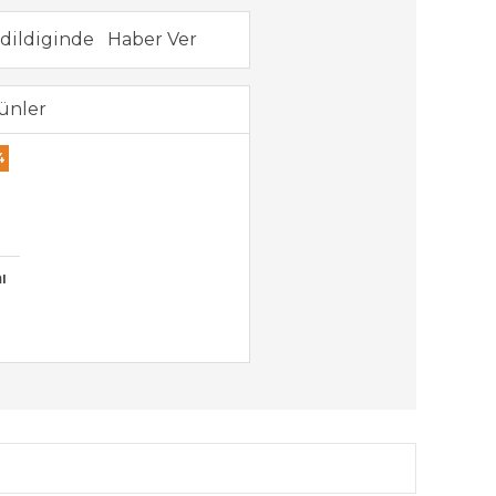
dildiginde
ünler
4
ı