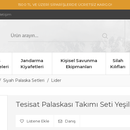
1500 TL VE ÜZERİ SİPARİŞLERDE ÜCRETSİZ KARGO!
İletişim
s
Jandarma
Kişisel Savunma
Silah
leri
Kiyafetleri
Ekipmanları
Kılıfları
Siyah Palaska Setleri
Lider
Tesisat Palaskası Takımı Seti Yeşil
Listene Ekle
Danış