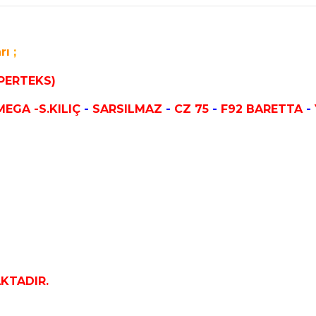
rı
;
MPERTEKS)
MEGA -S.KILIÇ
-
SARSILMAZ
-
CZ 75
-
F92 BARETTA
-
KTADIR.