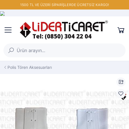
1500 TL VE ÜZERİ SİPARİŞLERDE ÜCRETSİZ KARGO!
Polis Tören Aksesuarları