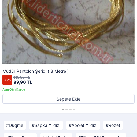
Müdür Pantolon Şeridi ( 3 Metre )
119,90 TL
%25
89,90 TL
Sepete Ekle
Düğme
Şapka Yıldızı
Apolet Yıldızı
Rozet