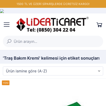
1500 TL VE ÜZERİ SİPARİŞLERDE ÜCRETSİZ KARGO!
'Traş Bakım Kremi' kelimesi için etiket sonuçları