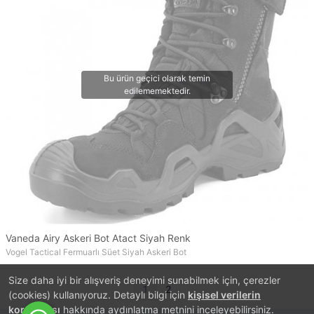
Vaneda Airy Askeri Bot Atact Siyah Renk
Vogel Tactical Fermuarlı Süet Siyah Askeri Bot
Size daha iyi bir alışveriş deneyimi sunabilmek için, çerezler
1
2
(cookies) kullanıyoruz. Detaylı bilgi için
kişisel verilerin
korunması
hakkında aydınlatma metnini inceleyebilirsiniz.