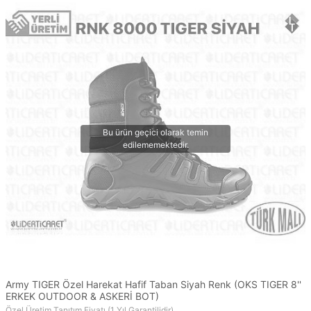
Army TIGER Özel Harekat Hafif Taban Siyah Renk (OKS TIGER 8''
ERKEK OUTDOOR & ASKERİ BOT)
Özel Üretim Tanıtım Fiyatı (1 Yıl Garantilidir)