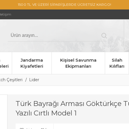
1500 TL VE ÜZERİ SİPARİŞLERDE ÜCRETSİZ KARGO!
İletişim
s
Jandarma
Kişisel Savunma
Silah
leri
Kiyafetleri
Ekipmanları
Kılıfları
h Çeşitleri
Lider
Türk Bayrağı Arması Göktürkçe T
Yazılı Cırtlı Model 1