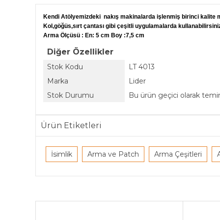
Kendi Atölyemizdeki nakış makinalarda işlenmiş birinci kalite m
Kol,göğüs,sırt çantası gibi çeşitli uygulamalarda kullanabilirsini
Arma Ölçüsü : En: 5 cm Boy :7,5 cm
Diğer Özellikler
Stok Kodu
LT 4013
Marka
Lider
Stok Durumu
Bu ürün geçici olarak tem
Ürün Etiketleri
İsimlik
Arma ve Patch
Arma Çeşitleri