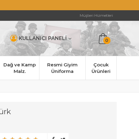
Müşteri Hizmetleri
KULLANICI PANELİ
0
Dağ ve Kamp
Resmi Giyim
Çocuk
Malz.
Üniforma
Ürünleri
ürk