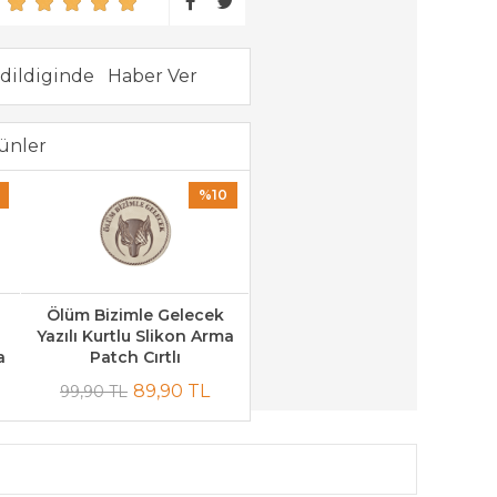
dildiginde
ünler
%10
Ölüm Bizimle Gelecek
Yazılı Kurtlu Slikon Arma
a
Patch Cırtlı
89,90 TL
99,90 TL