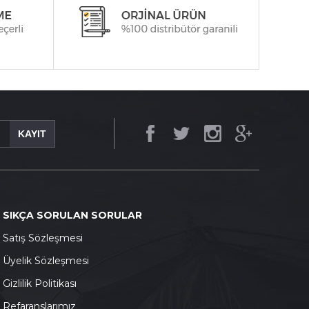
KAYIT
SIKÇA SORULAN SORULAR
S
atış Sözleşmesi
Ü
yelik Sözleşmesi
G
izlilik Politikası
Refaranslarımız