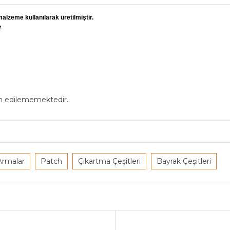
alzeme kullanılarak üretilmiştir.
z
in edilememektedir.
Armalar
Patch
Çıkartma Çeşitleri
Bayrak Çeşitleri