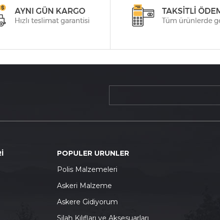
İ
POPULER URUNLER
P
olis Malzemeleri
A
skeri Malzeme
A
skere Gidiyorum
S
ilah Kılıfları ve Aksesuarları