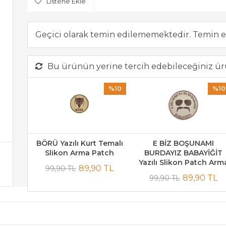
Listene Ekle
Geçici olarak temin edilememektedir. Temin e
Bu ürünün yerine tercih edebileceğiniz ür
%10
%10
BÖRÜ Yazılı Kurt Temalı
E BİZ BOŞUNAMI
Slikon Arma Patch
BURDAYIZ BABAYİĞİT
Yazılı Slikon Patch Arm
89,90 TL
99,90 TL
89,90 TL
99,90 TL