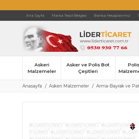
Ana Sayfa
Marka Tescil Belgesi
Banka Hesaplarımız
Askeri
Asker ve Polis Bot
Poli
Malzemeler
Çeşitleri
Malzeme
Anasayfa
Askeri Malzemeler
Arma-Bayrak ve Patc