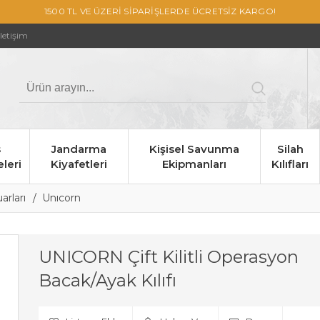
1500 TL VE ÜZERİ SİPARİŞLERDE ÜCRETSİZ KARGO!
İletişim
s
Jandarma
Kişisel Savunma
Silah
leri
Kiyafetleri
Ekipmanları
Kılıfları
uarları
Unıcorn
UNICORN Çift Kilitli Operasyon
Bacak/Ayak Kılıfı