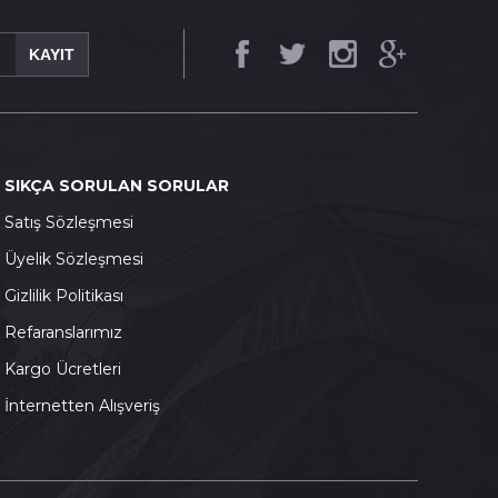
KAYIT
SIKÇA SORULAN SORULAR
S
atış Sözleşmesi
Ü
yelik Sözleşmesi
G
izlilik Politikası
Refaranslarımız
K
argo Ücretleri
İnternetten Alışveriş