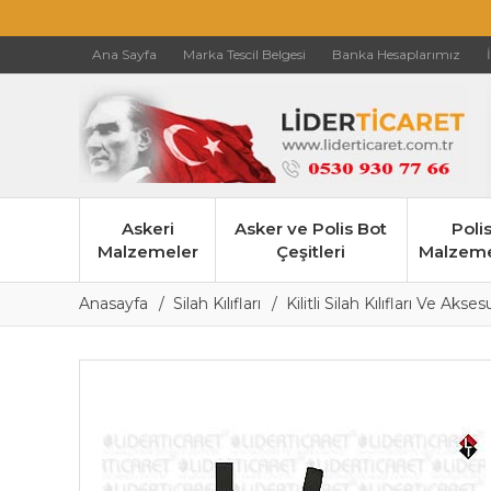
Ana Sayfa
Marka Tescil Belgesi
Banka Hesaplarımız
Askeri
Asker ve Polis Bot
Poli
Malzemeler
Çeşitleri
Malzeme
Anasayfa
Silah Kılıfları
Kilitli Silah Kılıfları Ve Akses