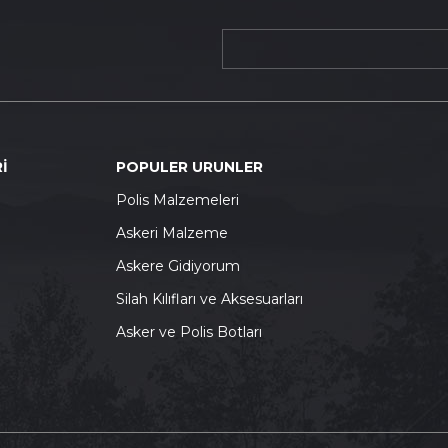
İ
POPULER URUNLER
P
olis Malzemeleri
A
skeri Malzeme
A
skere Gidiyorum
S
ilah Kılıfları ve Aksesuarları
A
sker ve Polis Botları