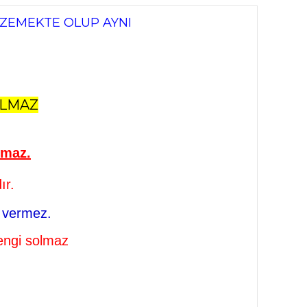
NZEMEKTE OLUP AYNI
ILMAZ
nmaz.
ır.
k vermez.
rengi solmaz