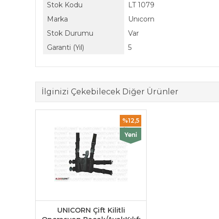
Stok Kodu
LT 1079
Marka
Unıcorn
Stok Durumu
Var
Garanti (Yıl)
5
İlginizi Çekebilecek Diğer Ürünler
%12,5
UNICORN Çift Kilitli