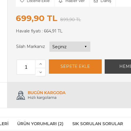
Listene Ekle
Haber Ver
Danış
699,90 TL
899,90 TL
Havale fiyatı :
664,91 TL
Silah Markanız
LERI
ÜRÜN YORUMLARI (2)
SIK SORULAN SORULAR