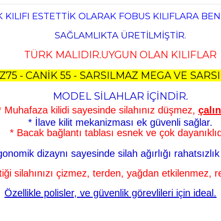
 KILIFI ESTETTİK OLARAK FOBUS KILIFLARA BE
SAĞLAMLIKTA ÜRETİLMİŞTİR.
TÜRK MALIDIR.UYGUN OLAN KILIFLAR
Z75 - CANİK 55 - SARSILMAZ MEGA VE SARS
MODEL SİLAHLAR İÇİNDİR.
* Muhafaza kilidi sayesinde silahınız düşmez,
çalı
* İlave kilit mekanizması ek güvenli sağlar.
* Bacak bağlantı tablası esnek ve çok dayanıklıd
gonomik dizaynı sayesinde silah ağırlığı rahatsızlı
tiği silahınızı çizmez, terden, yağdan etkilenmez, 
Özellikle polisler, ve güvenlik görevlileri için ideal.