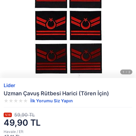
Lider
Uzman Çavuş Rütbesi Harici (Tören İçin)
İlk Yorumu Siz Yapın
59,90 TL
%16
49,90 TL
Havale / Eft