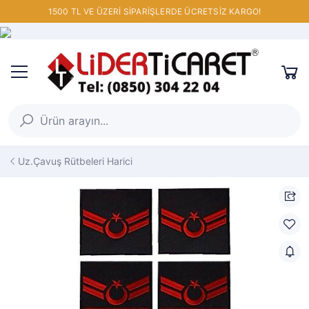
1500 TL VE ÜZERİ SİPARİŞLERDE ÜCRETSİZ KARGO!
Uz.Çavuş Rütbeleri Harici