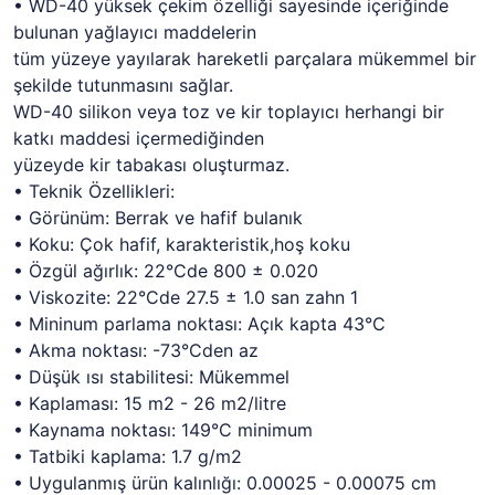
• WD-40 yüksek çekim özelliği sayesinde içeriğinde
bulunan yağlayıcı maddelerin
tüm yüzeye yayılarak hareketli parçalara mükemmel bir
şekilde tutunmasını sağlar.
WD-40 silikon veya toz ve kir toplayıcı herhangi bir
katkı maddesi içermediğinden
yüzeyde kir tabakası oluşturmaz.
• Teknik Özellikleri:
• Görünüm: Berrak ve hafif bulanık
• Koku: Çok hafif, karakteristik,hoş koku
• Özgül ağırlık: 22°Cde 800 ± 0.020
• Viskozite: 22°Cde 27.5 ± 1.0 san zahn 1
• Mininum parlama noktası: Açık kapta 43°C
• Akma noktası: -73°Cden az
• Düşük ısı stabilitesi: Mükemmel
• Kaplaması: 15 m2 - 26 m2/litre
• Kaynama noktası: 149°C minimum
• Tatbiki kaplama: 1.7 g/m2
• Uygulanmış ürün kalınlığı: 0.00025 - 0.00075 cm