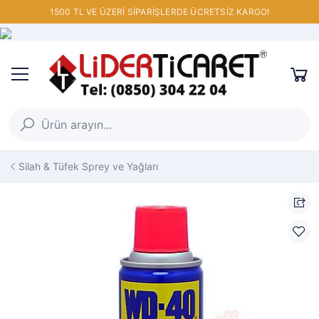
1500 TL VE ÜZERİ SİPARİŞLERDE ÜCRETSİZ KARGO!
Silah & Tüfek Sprey ve Yağları