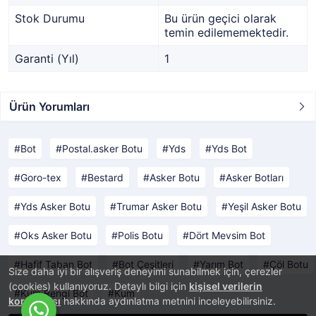
Stok Durumu
Bu ürün geçici olarak
temin edilememektedir.
Garanti (Yıl)
1
Ürün Yorumları
Bot
Postal.asker Botu
Yds
Yds Bot
Goro-tex
Bestard
Asker Botu
Asker Botları
Yds Asker Botu
Trumar Asker Botu
Yeşil Asker Botu
Oks Asker Botu
Polis Botu
Dört Mevsim Bot
Hafif Taban Bot
Bot Çeşitleri
Yarım Bot
Çöl Botu
Size daha iyi bir alışveriş deneyimi sunabilmek için, çerezler
(cookies) kullanıyoruz. Detaylı bilgi için
kişisel verilerin
Kum Rengi Bot
Kum
korunması
hakkında aydınlatma metnini inceleyebilirsiniz.