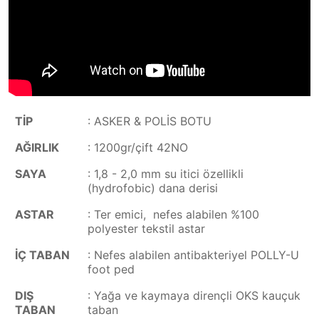
TİP
: ASKER & POLİS BOTU
AĞIRLIK
: 1200gr/çift 42NO
SAYA
: 1,8 - 2,0 mm su itici özellikli
(hydrofobic) dana derisi
ASTAR
: Ter emici, nefes alabilen %100
polyester tekstil astar
İÇ TABAN
: Nefes alabilen antibakteriyel POLLY-U
foot ped
DIŞ
: Yağa ve kaymaya dirençli OKS kauçuk
TABAN
taban