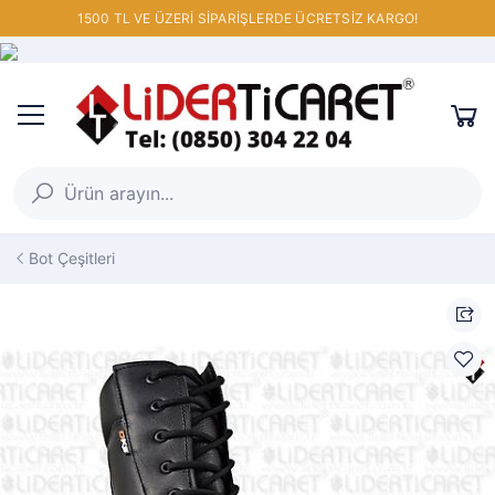
1500 TL VE ÜZERİ SİPARİŞLERDE ÜCRETSİZ KARGO!
Bot Çeşitleri