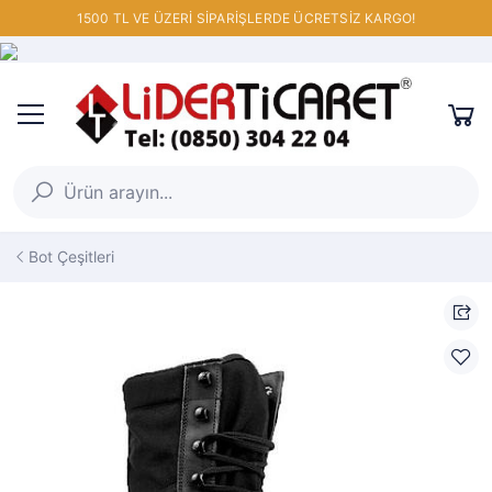
1500 TL VE ÜZERİ SİPARİŞLERDE ÜCRETSİZ KARGO!
Bot Çeşitleri