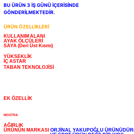
BU ÜRÜN 3 İŞ GÜNÜ İÇERİSİNDE
GÖNDERİLMEKTEDİR.
ÜRÜN ÖZELLİKLERİ
KULLANIM ALANI
AYAK ÖLÇÜLERİ
SAYA (Deri Üst Kısmı)
YÜKSEKLİK
İÇ ASTAR
TABAN TEKNOLOJİSİ
EK ÖZELLİK
MOSTRA
AĞIRLIK
ÜRÜNÜN MARKASI
ORJİNAL YAKUPOĞLU ÜRÜNÜDÜR(