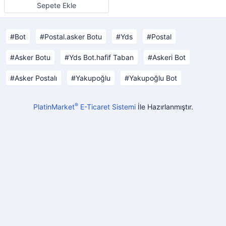
Sepete Ekle
Bot
Postal.asker Botu
Yds
Postal
Asker Botu
Yds Bot.hafif Taban
Askeri Bot
Asker Postalı
Yakupoğlu
Yakupoğlu Bot
®
PlatinMarket
E-Ticaret Sistemi
İle Hazırlanmıştır.