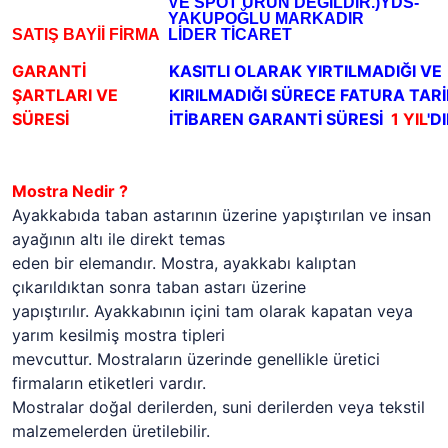
VE SPOT ÜRÜN DEĞİLDİR.)YDS-
YAKUPOĞLU MARKADIR
SATIŞ BAYİİ FİRMA
LİDER TİCARET
GARANTİ
KASITLI OLARAK YIRTILMADIĞI VE
ŞARTLARI VE
KIRILMADIĞI SÜRECE FATURA TAR
SÜRESİ
İTİBAREN GARANTİ SÜRESİ
1 YIL
'D
Mostra Nedir ?
Ayakkabıda taban astarının üzerine yapıştırılan ve insan
ayağının altı ile direkt temas
eden bir elemandır. Mostra, ayakkabı kalıptan
çıkarıldıktan sonra taban astarı üzerine
yapıştırılır. Ayakkabının içini tam olarak kapatan veya
yarım kesilmiş mostra tipleri
mevcuttur. Mostraların üzerinde genellikle üretici
firmaların etiketleri vardır.
Mostralar doğal derilerden, suni derilerden veya tekstil
malzemelerden üretilebilir.