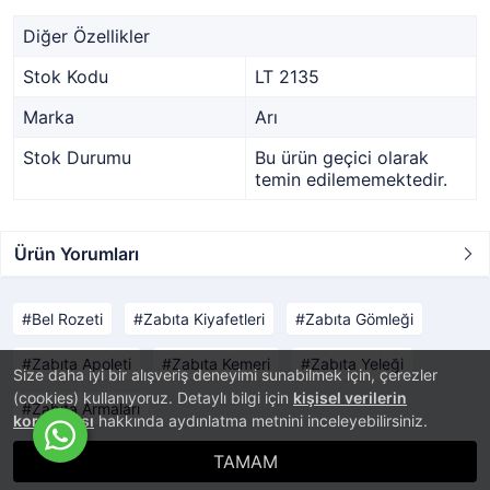
Diğer Özellikler
Stok Kodu
LT 2135
Marka
Arı
Stok Durumu
Bu ürün geçici olarak
temin edilememektedir.
Ürün Yorumları
Bel Rozeti
Zabıta Kiyafetleri
Zabıta Gömleği
Zabıta Apoleti
Zabıta Kemeri
Zabıta Yeleği
Size daha iyi bir alışveriş deneyimi sunabilmek için, çerezler
(cookies) kullanıyoruz. Detaylı bilgi için
kişisel verilerin
Zabıta Armaları
korunması
hakkında aydınlatma metnini inceleyebilirsiniz.
TAMAM
®
PlatinMarket
E-Ticaret Sistemi
İle Hazırlanmıştır.