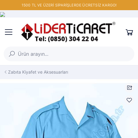
1500 TL VE ÜZERİ SİPARİŞLERDE ÜCRETSİZ KARGO!
Zabıta Kiyafet ve Aksesuarları