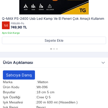
Q-MAX PS-2400 Usb Led Kamp Ve El Feneri Çok Amaçlı Kullanım
799,90 TL
%6
749,90 TL
Sepete Ekle
Ürün Açıklaması
Satıcıya Danış
Marka :Watton
Ürün Kodu :Wt-096
Boyutlar :18 cm 5 cm
Işık Özelliği :Cree Q 5
Işık Mesafesi :200 m 600 mt (Hissedilen )
Işık Rengi :Beyaz