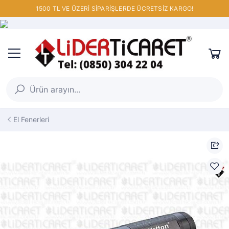
1500 TL VE ÜZERİ SİPARİŞLERDE ÜCRETSİZ KARGO!
El Fenerleri