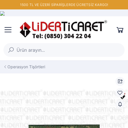
1500 TL VE ÜZERİ SİPARİŞLERDE ÜCRETSİZ KARGO!
Operasyon Tişörtleri