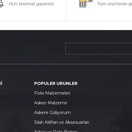
İ
POPULER URUNLER
P
olis Malzemeleri
A
skeri Malzeme
A
skere Gidiyorum
S
ilah Kılıfları ve Aksesuarları