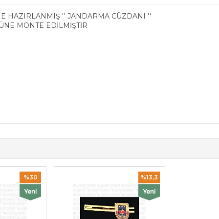
E HAZIRLANMIŞ '' JANDARMA CÜZDANI ''
ÜNE MONTE EDİLMİŞTİR
%30
%13,3