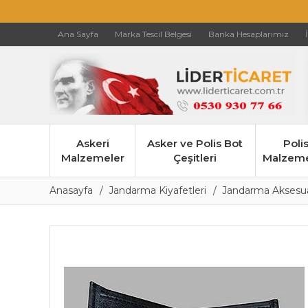
Ana Sayfa
Marka Tescil Belgesi
Banka Hesaplarımız
Askeri
Asker ve Polis Bot
Poli
Malzemeler
Çeşitleri
Malzeme
Anasayfa
Jandarma Kiyafetleri
Jandarma Aksesua