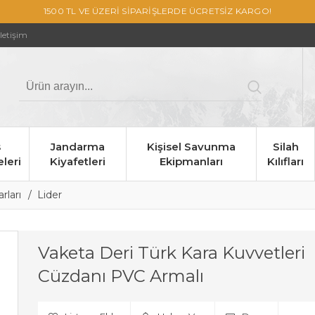
1500 TL VE ÜZERİ SİPARİŞLERDE ÜCRETSİZ KARGO!
İletişim
s
Jandarma
Kişisel Savunma
Silah
leri
Kiyafetleri
Ekipmanları
Kılıfları
rları
Lider
Vaketa Deri Türk Kara Kuvvetleri
Cüzdanı PVC Armalı