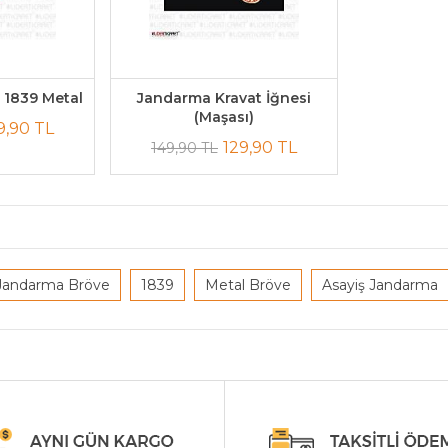
 1839 Metal
Jandarma Kravat İğnesi
(Maşası)
9,90 TL
129,90 TL
149,90 TL
Jandarma Bröve
1839
Metal Bröve
Asayiş Jandarma