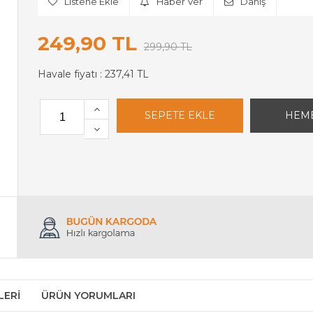
Listene Ekle
Haber Ver
Danış
249,90 TL
299,90 TL
Havale fiyatı :
237,41 TL
LERI
ÜRÜN YORUMLARI