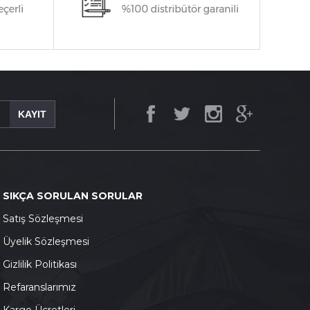
KAYIT
SIKÇA SORULAN SORULAR
S
atış Sözleşmesi
Ü
yelik Sözleşmesi
G
izlilik Politikası
Refaranslarımız